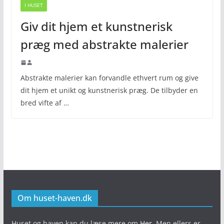
I HUSET
Giv dit hjem et kunstnerisk
præg med abstrakte malerier
Abstrakte malerier kan forvandle ethvert rum og give
dit hjem et unikt og kunstnerisk præg. De tilbyder en
bred vifte af …
Om huset-haven.dk
Huset og haven kan du læse mere om
Her
. Men ellers er