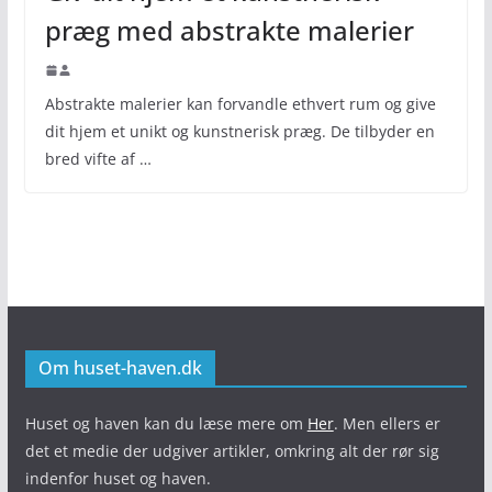
præg med abstrakte malerier
Abstrakte malerier kan forvandle ethvert rum og give
dit hjem et unikt og kunstnerisk præg. De tilbyder en
bred vifte af …
Om huset-haven.dk
Huset og haven kan du læse mere om
Her
. Men ellers er
det et medie der udgiver artikler, omkring alt der rør sig
indenfor huset og haven.