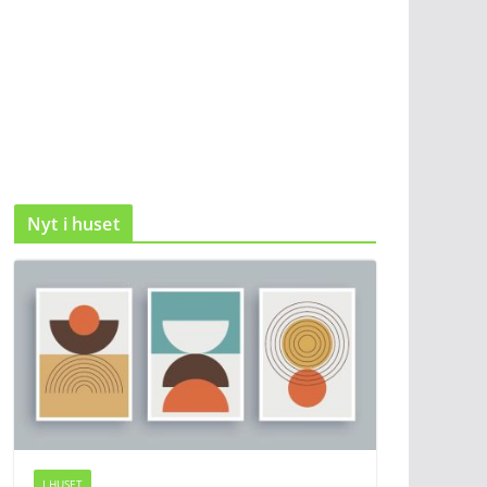
Nyt i huset
I HUSET