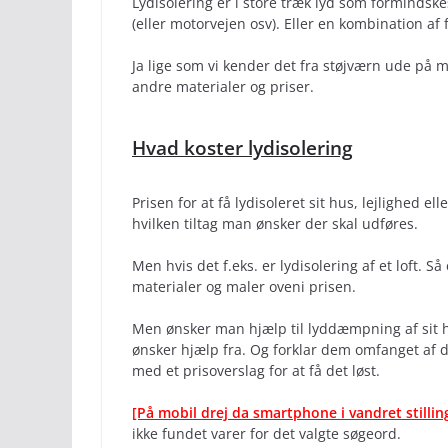
Lydisolering er i store træk lyd som formindskes
(eller motorvejen osv). Eller en kombination af
Ja lige som vi kender det fra støjværn ude på
andre materialer og priser.
Hvad koster lydisolering
Prisen for at få lydisoleret sit hus, lejlighed 
hvilken tiltag man ønsker der skal udføres.
Men hvis det f.eks. er lydisolering af et loft. 
materialer og maler oveni prisen.
Men ønsker man hjælp til lyddæmpning af sit hus
ønsker hjælp fra. Og forklar dem omfanget af
med et prisoverslag for at få det løst.
[På mobil drej da smartphone i vandret stillin
ikke fundet varer for det valgte søgeord.