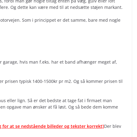
, fordi man gør nogle tiltag enten på væg, gulv eller loft
 flere. Og dette kan være med til at nedsætte støjen markant.
 motorvejen. Som i princippet er det samme, bare med nogle
eller garage, hvis man f.eks. har et band afhænger meget af,
Så er prisen typisk 1400-1500kr pr m2. Og så kommer prisen til
 eller lign. Så er det bedste at tage fat i firmaet man
 den opgave man ønsker at få løst. Og så bede dem komme
g for at se nedstående billeder og tekster korrekt]
Der blev