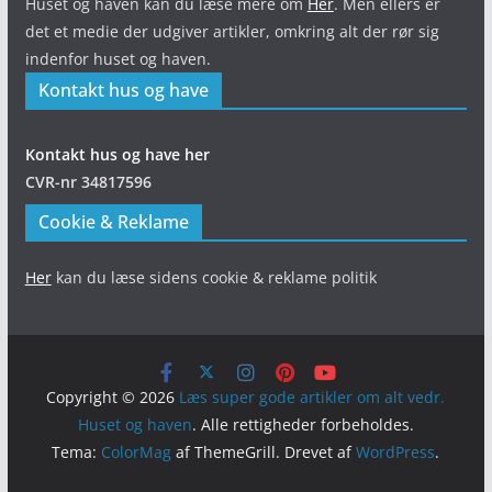
Huset og haven kan du læse mere om
Her
. Men ellers er
det et medie der udgiver artikler, omkring alt der rør sig
indenfor huset og haven.
Kontakt hus og have
Kontakt hus og have her
CVR-nr 34817596
Cookie & Reklame
Her
kan du læse sidens cookie & reklame politik
Copyright © 2026
Læs super gode artikler om alt vedr.
Huset og haven
. Alle rettigheder forbeholdes.
Tema:
ColorMag
af ThemeGrill. Drevet af
WordPress
.