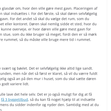
 glasdør om, hvor den ville gøre mest gavn. Placeringen af
skal indsættes i. For det første, så skal døren selvfølgelig
t gavn. For det andet så skal du vælge det rum, som du
et eller kontoret. Døren skal nemlig sidde et sted, hvor du
u kunne overveje, er hvor døren ville gøre mest gavn for
n stue, som du ikke bruger så meget, fordi den er så mørk
ndre rummet, så du måske ville bruge mere tid i rummet.
vært og bøvlet. Det er selvfølgelig ikke altid lige sandt.
munden, men når det så først er klaret, så vil du værre fuldt
gelig også an på den mur i huset, som du skal sætte døren
 godt variere lidt.
lle lave det hele selv. Det er jo også muligt for dig at få
r
få 3 byggetilbud
, så du kan få noget hjælp til at indsætte
, mens du sidder indenfor og nyder den. Samtidig med at du
n.