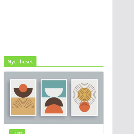
Nyt i huset
I HUSET