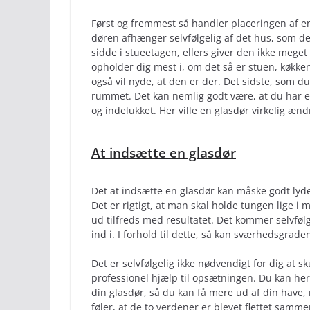
Først og fremmest så handler placeringen af en
døren afhænger selvfølgelig af det hus, som den 
sidde i stueetagen, ellers giver den ikke mege
opholder dig mest i, om det så er stuen, køkken
også vil nyde, at den er der. Det sidste, som d
rummet. Det kan nemlig godt være, at du har e
og indelukket. Her ville en glasdør virkelig æ
At indsætte en glasdør
Det at indsætte en glasdør kan måske godt lyde s
Det er rigtigt, at man skal holde tungen lige i 
ud tilfreds med resultatet. Det kommer selvføl
ind i. I forhold til dette, så kan sværhedsgraden
Det er selvfølgelig ikke nødvendigt for dig at sku
professionel hjælp til opsætningen. Du kan he
din glasdør, så du kan få mere ud af din have
føler, at de to verdener er blevet flettet samme