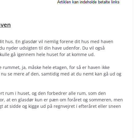
aven
 dit hus. En glasdør vil nemlig forene dit hus med haven
du nyder udsigten til din have udenfor. Du vil også
skulle gå igennem hele huset for at komme ud.
e rummet, ja, måske hele etagen, for så er haven ikke
 nu se mere af den, samtidig med at du nemt kan gå ud og
vert rum i huset, og den forbedrer alle rum, som den
for, at en glasdør kun er pæn om foråret og sommeren, men
igt at sidde og kigge ud på regnvejret i efteråret eller sneen