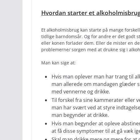
Hvordan starter et alkoholmisbru
Et alkoholmisbrug kan starte på mange forskell
tidlige barndomsår. Og for andre er det godt st
eller konen forlader dem. Eller de mister en de
problemerne/ sorgen med at drukne sig i alkoh
Man kan sige at:
Hvis man oplever man har trang til alkoh
man allerede om mandagen glæder sig 
med vennerne og drikke.
Til forskel fra sine kammerater eller
man har svært ved at styre indtagelse
man begynder at drikke.
Hvis man begynder at opleve abstinen
at få disse symptomer til at gå væk ig
Skal man drikke mere og mere for at o