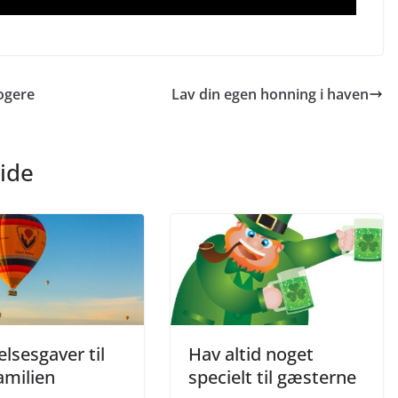
logere
Lav din egen honning i haven
ide
lsesgaver til
Hav altid noget
amilien
specielt til gæsterne