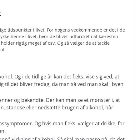
g
ige tidspunkter i livet. For nogens vedkommende er det i de
ykke henne i livet, hvor de bliver udfordret i at kæresten
 holder rigtig meget af osv. Og så vælger de at tackle
ol.
ol. Og i de tidlige år kan det f.eks. vise sig ved, at
til det bliver fredag, da man så ved man skal i byen
 venner og bekendte. Der kan man se et mønster i, at
n, standse eller nedsætte brugen af alkohol, når
ssymptomer. Og hvis man f.eks. vælger at drikke, for
en.
pnå virkning af alkohol. Så skal man passe på, da det