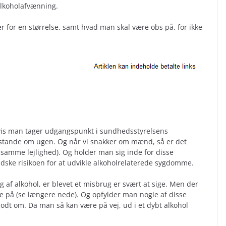
alkoholafvænning.
er for en størrelse, samt hvad man skal være obs på, for ikke
hvis man tager udgangspunkt i sundhedsstyrelsens
enstande om ugen. Og når vi snakker om mænd, så er det
 samme lejlighed). Og holder man sig inde for disse
indske risikoen for at udvikle alkoholrelaterede sygdomme.
 af alkohol, er blevet et misbrug er svært at sige. Men der
på (se længere nede). Og opfylder man nogle af disse
 godt om. Da man så kan være på vej, ud i et dybt alkohol