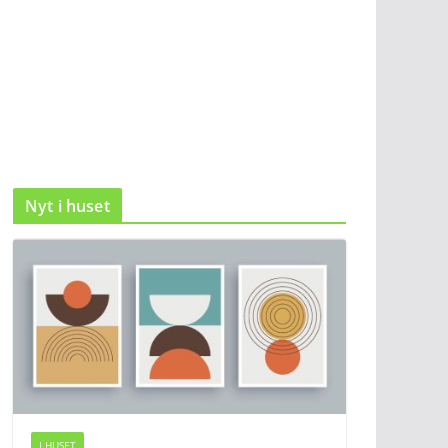
Nyt i huset
I HUSET