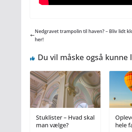
Nedgravet trampolin til haven? – Bliv lidt k
her!
Du vil måske også kunne l
Stuklister – Hvad skal
Opleve
man vælge?
hele f